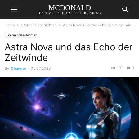
MCDONALD
DISCOVER THE ART OF PUBLISHING
Home
SternenGeschichten
Astra Nova und das Echo der Zeitwinde
SternenGeschichten
Astra Nova und das Echo der
Zeitwinde
139
0
By
Changer
-
09.07.2026