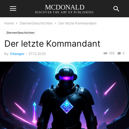
MCDONALD
DISCOVER THE ART OF PUBLISHING
Home
SternenGeschichten
Der letzte Kommandant
SternenGeschichten
Der letzte Kommandant
165
0
By
Changer
-
27.12.2025