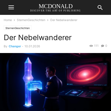
MCDONALD
DISCOVER THE ART OF PUBLISHING
Home
SternenGeschichten
Der Nebelwanderer
SternenGeschichten
Der Nebelwanderer
111
0
By
Changer
-
10.01.2026