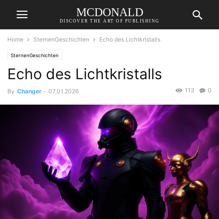
MCDONALD
DISCOVER THE ART OF PUBLISHING
Home
SternenGeschichten
Echo des Lichtkristalls
SternenGeschichten
Echo des Lichtkristalls
113
0
By
Changer
-
07.01.2026