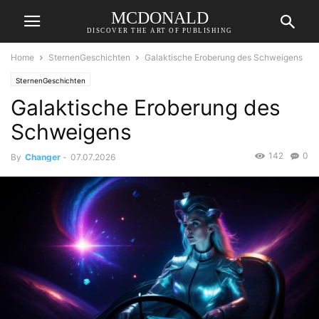
MCDONALD
DISCOVER THE ART OF PUBLISHING
Home
SternenGeschichten
Galaktische Eroberung des Schweigens
SternenGeschichten
Galaktische Eroberung des
Schweigens
142
0
By
Changer
-
07.07.2026