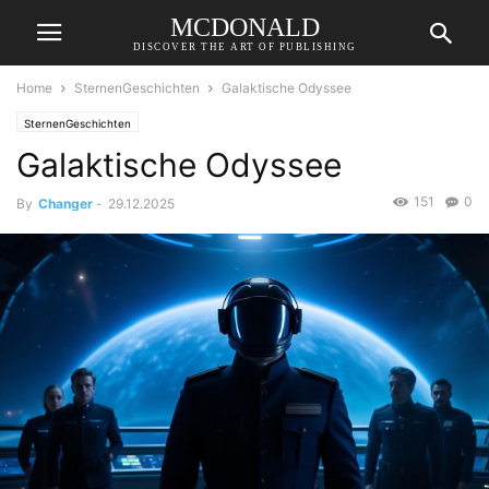
MCDONALD
DISCOVER THE ART OF PUBLISHING
Home
SternenGeschichten
Galaktische Odyssee
SternenGeschichten
Galaktische Odyssee
151
0
By
Changer
-
29.12.2025