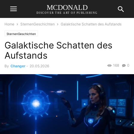
MCDONALD
DISCOVER THE ART OF PUBLISHING
Home
SternenGeschichten
Galaktische Schatten des Aufstands
SternenGeschichten
Galaktische Schatten des
Aufstands
168
0
By
Changer
-
20.05.2026