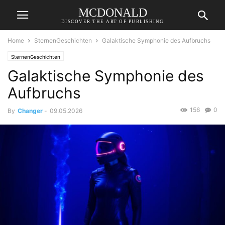
MCDONALD
DISCOVER THE ART OF PUBLISHING
Home
SternenGeschichten
Galaktische Symphonie des Aufbruchs
SternenGeschichten
Galaktische Symphonie des
Aufbruchs
156
0
By
Changer
-
09.05.2026