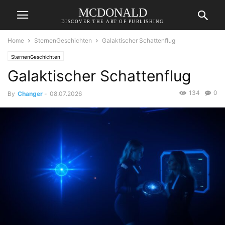
MCDONALD
DISCOVER THE ART OF PUBLISHING
Home
SternenGeschichten
Galaktischer Schattenflug
SternenGeschichten
Galaktischer Schattenflug
134
0
By
Changer
-
08.07.2026