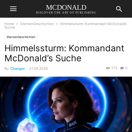
MCDONALD
DISCOVER THE ART OF PUBLISHING
Home
SternenGeschichten
Himmelssturm: Kommandant McDonald’s
Suche
SternenGeschichten
Himmelssturm: Kommandant
McDonald’s Suche
175
0
By
Changer
-
01.06.2026