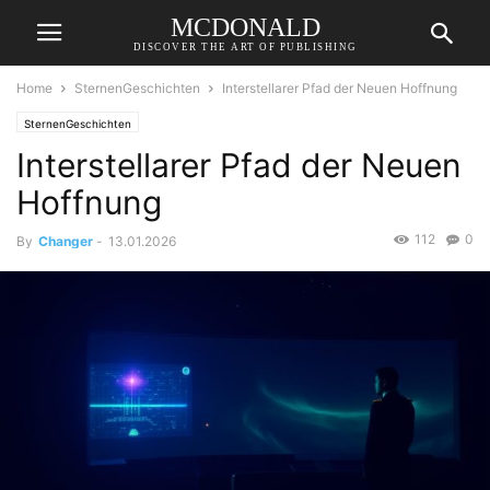
MCDONALD
DISCOVER THE ART OF PUBLISHING
Home
SternenGeschichten
Interstellarer Pfad der Neuen Hoffnung
SternenGeschichten
Interstellarer Pfad der Neuen
Hoffnung
112
0
By
Changer
-
13.01.2026