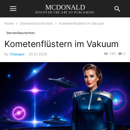
MCDONALD
DISCOVER THE ART OF PUBLISHING
Home
SternenGeschichten
Kometenflüstern im Vakuum
SternenGeschichten
Kometenflüstern im Vakuum
146
0
By
Changer
-
20.01.2026