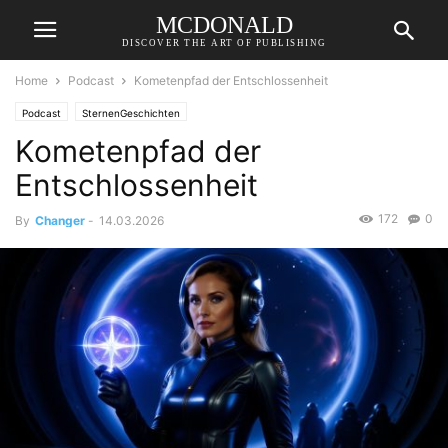
MCDONALD
DISCOVER THE ART OF PUBLISHING
Home
Podcast
Kometenpfad der Entschlossenheit
Podcast
SternenGeschichten
Kometenpfad der
Entschlossenheit
172
0
By
Changer
-
14.03.2026