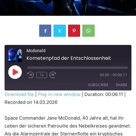
Mcdonald
Kometenpfad der Entschlossenheit
Play
1x
00:00
/
00:06:11
Episode
SUBSCRIBE
SHARE
Download file
|
Play in new window
|
Duration: 00:06:11
|
Recorded on 14.03.2026
SHARE
RSS FEED
LINK
Space Commander Jane McDonald, 40 Jahre alt, hat ihr
Leben der sicheren Patrouille des Nebelkreises gewidmet.
Als die Alarmzentrale der Sternenflotte ein kryptisches