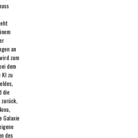
muss
teht
einem
er
ungen an
 wird zum
 bei dem
 KI zu
eldes,
d die
 zurück,
Nova,
e Galaxie
eigene
en des