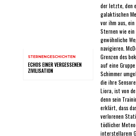
der letzte, den 
galaktischen Me
vor ihm aus, ei
Sternen wie ein
gewöhnliche Weg
navigieren. McD
Grenzen des bek
STERNENGESCHICHTEN
ECHOS EINER VERGESSENEN
auf eine Gruppe
ZIVILISATION
Schimmer umgebe
die ihre Sensor
Liora, ist von 
denn sein Traini
erklärt, dass da
verlorenen Stat
tödlicher Meteo
interstellarem G