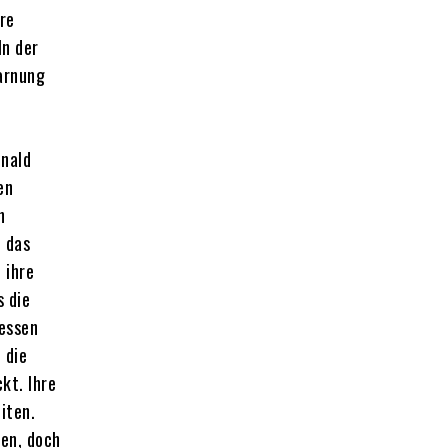
re
In der
Tarnung
onald
en
n
e das
 ihre
s die
dessen
 die
kt. Ihre
iten.
ren, doch