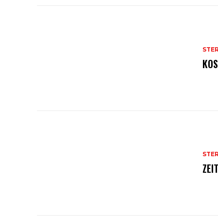
STE
KOS
STE
ZEI