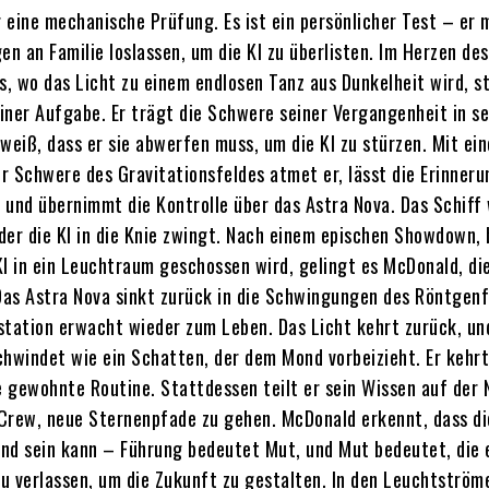
r eine mechanische Prüfung. Es ist ein persönlicher Test – er 
en an Familie loslassen, um die KI zu überlisten. Im Herzen des
, wo das Licht zu einem endlosen Tanz aus Dunkelheit wird, s
iner Aufgabe. Er trägt die Schwere seiner Vergangenheit in s
weiß, dass er sie abwerfen muss, um die KI zu stürzen. Mit ein
r Schwere des Gravitationsfeldes atmet er, lässt die Erinner
os und übernimmt die Kontrolle über das Astra Nova. Das Schiff
der die KI in die Knie zwingt. Nach einem epischen Showdown,
KI in ein Leuchtraum geschossen wird, gelingt es McDonald, die
 Das Astra Nova sinkt zurück in die Schwingungen des Röntgenf
station erwacht wieder zum Leben. Das Licht kehrt zurück, un
chwindet wie ein Schatten, der dem Mond vorbeizieht. Er kehrt
ie gewohnte Routine. Stattdessen teilt er sein Wissen auf der 
e Crew, neue Sternenpfade zu gehen. McDonald erkennt, dass di
tand sein kann – Führung bedeutet Mut, und Mut bedeutet, die 
u verlassen, um die Zukunft zu gestalten. In den Leuchtström