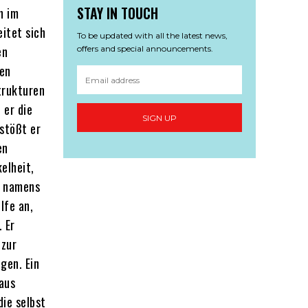
STAY IN TOUCH
n im
eitet sich
To be updated with all the latest news,
en
offers and special announcements.
den
trukturen
 er die
SIGN UP
stößt er
en
elheit,
n namens
lfe an,
. Er
 zur
gen. Ein
aus
die selbst