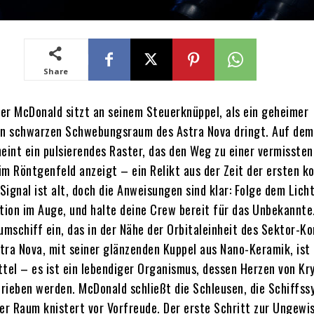
Share
 McDonald sitzt an seinem Steuerknüppel, als ein geheimer
en schwarzen Schwebungsraum des Astra Nova dringt. Auf dem
heint ein pulsierendes Raster, das den Weg zu einer vermissten
im Röntgenfeld anzeigt – ein Relikt aus der Zeit der ersten k
 Signal ist alt, doch die Anweisungen sind klar: Folge dem Lich
ation im Auge, und halte deine Crew bereit für das Unbekannte.
aumschiff ein, das in der Nähe der Orbitaleinheit des Sektor-K
tra Nova, mit seiner glänzenden Kuppel aus Nano-Keramik, ist
ttel – es ist ein lebendiger Organismus, dessen Herzen von Kr
rieben werden. McDonald schließt die Schleusen, die Schiffs
der Raum knistert vor Vorfreude. Der erste Schritt zur Ungewis