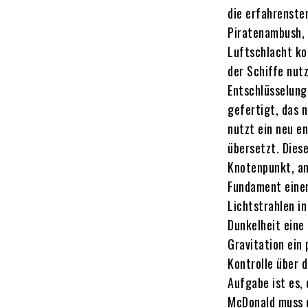
die erfahrenste
Piratenambush, d
Luftschlacht ko
der Schiffe nut
Entschlüsselung
gefertigt, das 
nutzt ein neu e
übersetzt. Dies
Knotenpunkt, an
Fundament einer 
Lichtstrahlen i
Dunkelheit eine 
Gravitation ein 
Kontrolle über 
Aufgabe ist es, 
McDonald muss d