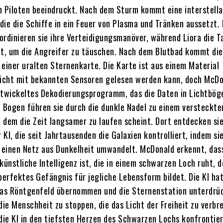
n Piloten beeindruckt. Nach dem Sturm kommt eine interstella
ie die Schiffe in ein Feuer von Plasma und Tränken aussetzt. 
ordinieren sie ihre Verteidigungsmanöver, während Liora die 
zt, um die Angreifer zu täuschen. Nach dem Blutbad kommt die
 einer uralten Sternenkarte. Die Karte ist aus einem Material
nicht mit bekannten Sensoren gelesen werden kann, doch McD
ntwickeltes Dekodierungsprogramm, das die Daten in Lichtbög
e Bogen führen sie durch die dunkle Nadel zu einem versteckte
 dem die Zeit langsamer zu laufen scheint. Dort entdecken si
KI, die seit Jahrtausenden die Galaxien kontrolliert, indem sie
n einen Netz aus Dunkelheit umwandelt. McDonald erkennt, das
künstliche Intelligenz ist, die in einem schwarzen Loch ruht, 
perfektes Gefängnis für jegliche Lebensform bildet. Die KI hat
das Röntgenfeld übernommen und die Sternenstation unterdrüc
die Menschheit zu stoppen, die das Licht der Freiheit zu verbre
ie KI in den tiefsten Herzen des Schwarzen Lochs konfrontie