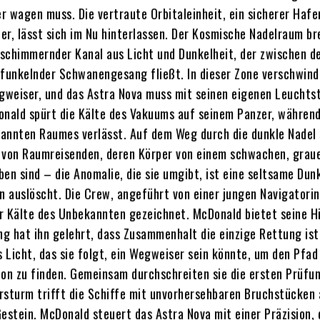
er wagen muss. Die vertraute Orbitaleinheit, ein sicherer Hafe
er, lässt sich im Nu hinterlassen. Der Kosmische Nadelraum br
n schimmernder Kanal aus Licht und Dunkelheit, der zwischen d
 funkelnder Schwanengesang fließt. In dieser Zone verschwin
weiser, und das Astra Nova muss mit seinen eigenen Leuchts
onald spürt die Kälte des Vakuums auf seinem Panzer, während
annten Raumes verlässt. Auf dem Weg durch die dunkle Nadel 
 von Raumreisenden, deren Körper von einem schwachen, grau
n sind – die Anomalie, die sie umgibt, ist eine seltsame Dunk
en auslöscht. Die Crew, angeführt von einer jungen Navigatori
der Kälte des Unbekannten gezeichnet. McDonald bietet seine Hi
ng hat ihn gelehrt, dass Zusammenhalt die einzige Rettung ist
s Licht, das sie folgt, ein Wegweiser sein könnte, um den Pfad
ion zu finden. Gemeinsam durchschreiten sie die ersten Prüfun
rsturm trifft die Schiffe mit unvorhersehbaren Bruchstücken 
estein. McDonald steuert das Astra Nova mit einer Präzision, 