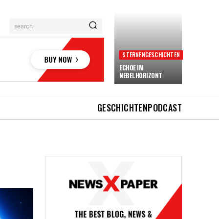
search
STERNENGESCHICHTEN
ECHOE IM
NEBELHORIZONT
GESCHICHTEN
PODCAST