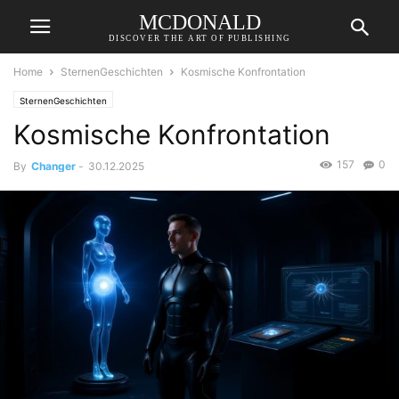
MCDONALD
DISCOVER THE ART OF PUBLISHING
Home
SternenGeschichten
Kosmische Konfrontation
SternenGeschichten
Kosmische Konfrontation
157
0
By
Changer
-
30.12.2025