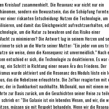
en Kreislauf zusammenhielt. Die Resonanz war nicht nur ein
Phänomen, sondern ein Bewusstsein, das die Schöpfung formte
vor einer riskanten Entscheidung: Nutzen die Technologie, um 
ilisieren, und damit das Gleichgewicht aufrechtzuerhalten, od
echnologie, um die Natur zu bewahren und das Risiko einer
 Macht zu minimieren? Die Antwort lag in seinem Herzen und se
erinnerte sich an die Worte seiner Mutter: “Ein jeder von uns t
Nutze sie weise, denn die Konsequenz ist unvermeidlich.” Nach 
en entschied er sich, die Technologie zu deaktivieren. Es war 
ng, ein Schritt in Richtung einer neuen Ära des Friedens. Der
smus wurde aktiviert und die Resonanz des Moduls löste ein l
us, das die Nebelzone erleuchtete. Die Zel’kor reagierten mit
r, der in Dankbarkeit nachhallte. McDonald, nun mit einem n
rte zur Basis zurück, um die Geschichten seiner Reise zu teile
schrieb er: “Die Galaxie ist ein lebendes Wesen, und wir, die w
itzen, müssen sie mit Respekt behandeln. Wenn wir die Resona