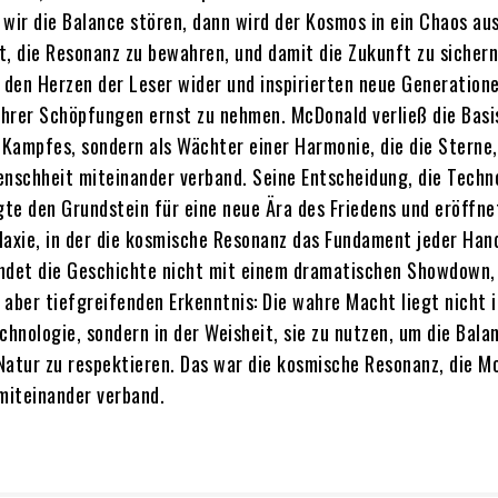
 wir die Balance stören, dann wird der Kosmos in ein Chaos au
t, die Resonanz zu bewahren, und damit die Zukunft zu sichern
n den Herzen der Leser wider und inspirierten neue Generatione
hrer Schöpfungen ernst zu nehmen. McDonald verließ die Basi
s Kampfes, sondern als Wächter einer Harmonie, die die Sterne,
enschheit miteinander verband. Seine Entscheidung, die Techn
egte den Grundstein für eine neue Ära des Friedens und eröffne
laxie, in der die kosmische Resonanz das Fundament jeder Han
ndet die Geschichte nicht mit einem dramatischen Showdown,
, aber tiefgreifenden Erkenntnis: Die wahre Macht liegt nicht i
chnologie, sondern in der Weisheit, sie zu nutzen, um die Bala
Natur zu respektieren. Das war die kosmische Resonanz, die M
 miteinander verband.