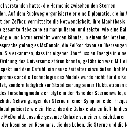
iel verstanden hatte: die Harmonie zwischen den Sternen
len. Auf dem Rückweg organisierte er eine Diplomatie, die im A
it den Zel’kor, vermittelte die Notwendigkeit, ihre Machtbasis 
ie gesamte Nebelzone zu manipulieren, und zeigte, wie eine Ba
logie und Natur erreicht werden könnte. In einem der letzten,
espräche gelang es McDonald, die Zel’kor davon zu überzeugen
. Sie erkannten, dass ihr eigener Überfluss an Energie in ein
 Ordnung des Universums stören könnte, gefährlich war. Mit e
spekt und dem Gefühl, ein neues Zeitalter einzuläuten, bot M
promiss an: die Technologie des Moduls würde nicht für die Ko
zt, sondern lediglich zur Stabilisierung seiner Fluktuationen 
 des Forschungmoduls erfolgte in der Nähe der Sternenwelle, e
sich die Schwingungen der Sterne in einer Symphonie der Frequ
odul pulsierte wie ein Herz, das die Galaxie atmen ließ. In die
 McDonald, dass die gesamte Galaxie von einer unsichtbaren
 der kosmischen Resonanz, die das Leben, die Sterne und die N