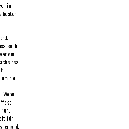
eon in
s bester
Bord.
ssten. In
war ein
läche des
it
, um die
e. Wenn
effekt
 nun,
eit für
ls jemand,