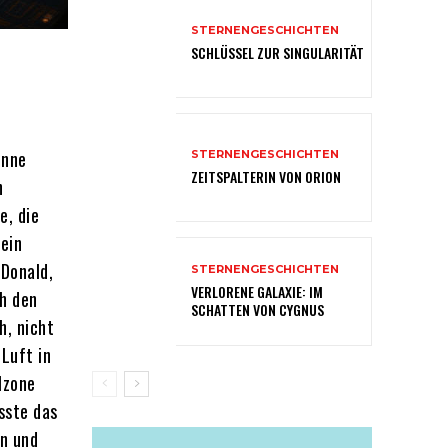
STERNENGESCHICHTEN
SCHLÜSSEL ZUR SINGULARITÄT
onne
STERNENGESCHICHTEN
ZEITSPALTERIN VON ORION
n
e, die
ein
cDonald,
STERNENGESCHICHTEN
VERLORENE GALAXIE: IM
ch den
SCHATTEN VON CYGNUS
h, nicht
Luft in
lzone
sste das
hn und