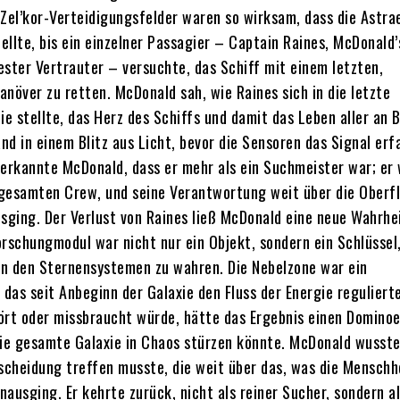
 Zel’kor-Verteidigungsfelder waren so wirksam, dass die Astra
ellte, bis ein einzelner Passagier – Captain Raines, McDonald’
ester Vertrauter – versuchte, das Schiff mit einem letzten,
növer zu retten. McDonald sah, wie Raines sich in die letzte
ie stellte, das Herz des Schiffs und damit das Leben aller an 
d in einem Blitz aus Licht, bevor die Sensoren das Signal erfa
rkannte McDonald, dass er mehr als ein Suchmeister war; er 
gesamten Crew, und seine Verantwortung weit über die Oberf
usging. Der Verlust von Raines ließ McDonald eine neue Wahrhe
orschungmodul war nicht nur ein Objekt, sondern ein Schlüssel
n den Sternensystemen zu wahren. Die Nebelzone war ein
das seit Anbeginn der Galaxie den Fluss der Energie reguliert
ört oder missbraucht würde, hätte das Ergebnis einen Domino
die gesamte Galaxie in Chaos stürzen könnte. McDonald wusste
tscheidung treffen musste, die weit über das, was die Menschh
inausging. Er kehrte zurück, nicht als reiner Sucher, sondern a