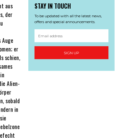
STAY IN TOUCH
ht aus
s, der
To be updated with all the latest news,
zu
offers and special announcements.
s Auge
omen; er
SIGN UP
ls schien,
tsames
in
ie Alien-
Körper
n, sobald
ondern in
sie
Nebelzone
Gefecht