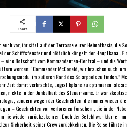
Share
t euch vor, ihr sitzt auf der Terrasse eurer Heimatbasis, die S
l der Schiffsfenster und plötzlich klingelt der Hauptkanal. Ei
 – eine Botschaft vom Kommandanten-Central – und die Wort
üttern werden: “Commander McDonald, wir brauchen euch, um 
orschungsmodul im äußeren Rand des Solarpools zu finden.” M
hr Zeit damit verbrachte, Logistikpläne zu optimieren, als si
en, nickte in der Dunkelheit des Steuerraums. Er war skeptisc
ologie, sondern wegen der Geschichten, die immer wieder die 
zogen – Geschichten von verlorenen Forschern, die in der Nebe
m nie wieder zurückzukehren. Doch der Befehl war klar: er mu
d zur Sicherheit seiner Crew zurückkehren. Die Reise führte i