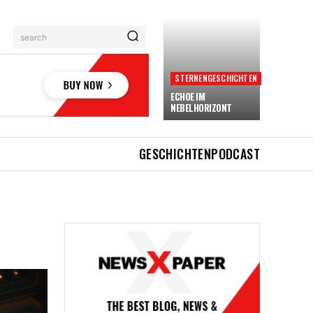
search
STERNENGESCHICHTEN
ECHOE IM
NEBELHORIZONT
GESCHICHTEN
PODCAST