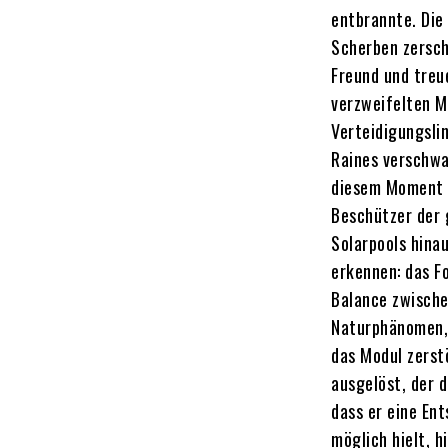
entbrannte. Die
Scherben zersch
Freund und treu
verzweifelten Ma
Verteidigungslin
Raines verschwan
diesem Moment e
Beschützer der 
Solarpools hina
erkennen: das F
Balance zwische
Naturphänomen, 
das Modul zerst
ausgelöst, der 
dass er eine En
möglich hielt, h