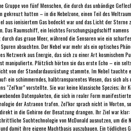
ne Gruppe von fünf Menschen, die durch das unbändige Geflec
 gekreuzt hatten – in die Nebelzone, einen Teil des Weltraum
el aus ionisiertem Gas bedeckt war und das Licht der Sterne 
n. Das Raumschiff, ein leichtes Forschungsjagdschiff namens
tt durch das graue Meer, während die Sensoren wie ein scharfe
 Spuren absuchten. Der Nebel war mehr als ein optisches Phän
ges Netzwerk aus Energie, das sich zu einer Art kosmischem Pu
bst manipulierte. Plötzlich hörten sie das erste Echo – ein sel
icht von der Standardausrüstung stammte. Im Nebel tauchte e
auf: ein schimmerndes, halbtransparentes Wesen, das sich als d
ns “Zel’kor” vorstellte. Sie war keine klassische Spezies; ihr 
webenden Datenpaketen, die sich in realer Form manifestierte
nologie der Astraeon trafen. Zel’kor sprach nicht in Worten, s
direkt in die Gehirne der Besatzung drangen. Ihr Ziel war klar: 
schrittliche Suchtechnologie von McDonald ausnutzen, um die 
n und damit ihre eigene Machtbasis auszubauen. Ein tödliches 