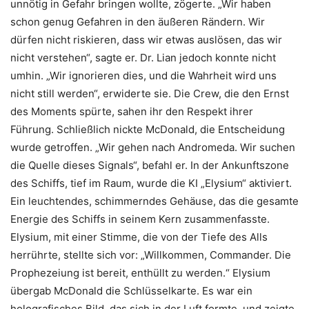
unnötig in Gefahr bringen wollte, zögerte. „Wir haben
schon genug Gefahren in den äußeren Rändern. Wir
dürfen nicht riskieren, dass wir etwas auslösen, das wir
nicht verstehen“, sagte er. Dr. Lian jedoch konnte nicht
umhin. „Wir ignorieren dies, und die Wahrheit wird uns
nicht still werden“, erwiderte sie. Die Crew, die den Ernst
des Moments spürte, sahen ihr den Respekt ihrer
Führung. Schließlich nickte McDonald, die Entscheidung
wurde getroffen. „Wir gehen nach Andromeda. Wir suchen
die Quelle dieses Signals“, befahl er. In der Ankunftszone
des Schiffs, tief im Raum, wurde die KI „Elysium“ aktiviert.
Ein leuchtendes, schimmerndes Gehäuse, das die gesamte
Energie des Schiffs in seinem Kern zusammenfasste.
Elysium, mit einer Stimme, die von der Tiefe des Alls
herrührte, stellte sich vor: „Willkommen, Commander. Die
Prophezeiung ist bereit, enthüllt zu werden.“ Elysium
übergab McDonald die Schlüsselkarte. Es war ein
holografisches Bild, das sich in der Luft formte, und zeigte