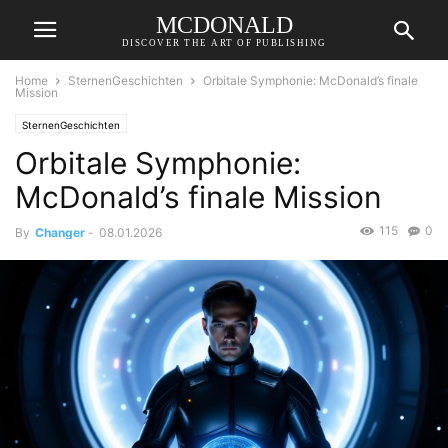
MCDONALD
DISCOVER THE ART OF PUBLISHING
Home
SternenGeschichten
Orbitale Symphonie: McDonald’s finale
Mission
SternenGeschichten
Orbitale Symphonie:
McDonald’s finale Mission
115
0
By
Changer
-
08.01.2026