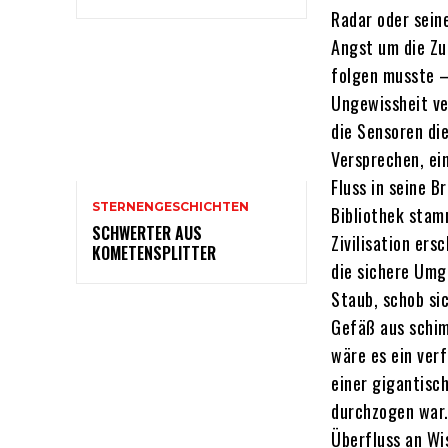
Radar oder sei
Angst um die Zu
folgen musste –
Ungewissheit ve
die Sensoren die
Versprechen, ein
Fluss in seine B
STERNENGESCHICHTEN
Bibliothek stam
SCHWERTER AUS
Zivilisation ers
KOMETENSPLITTER
die sichere Umge
Staub, schob si
Gefäß aus schim
wäre es ein ver
einer gigantisc
durchzogen war.
Überfluss an Wi