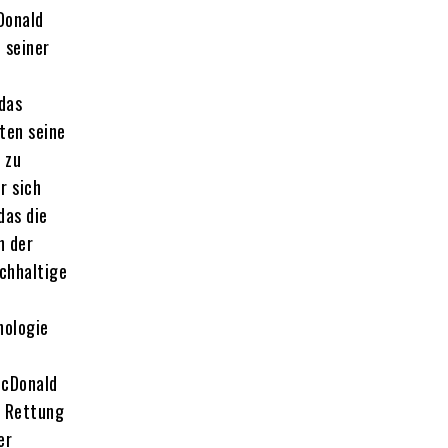
Donald
 seiner
 das
ten seine
 zu
r sich
das die
n der
achhaltige
nologie
McDonald
e Rettung
er