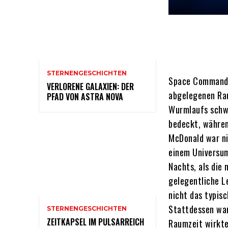
STERNENGESCHICHTEN
Space Commander
VERLORENE GALAXIEN: DER
abgelegenen Rau
PFAD VON ASTRA NOVA
Wurmlaufs schwe
bedeckt, währen
McDonald war ni
einem Universum
Nachts, als die
gelegentliche L
nicht das typis
Stattdessen war
STERNENGESCHICHTEN
ZEITKAPSEL IM PULSARREICH
Raumzeit wirkte.