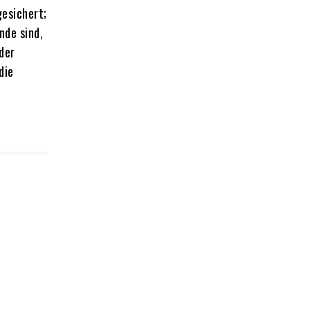
gesichert;
nde sind,
 der
die