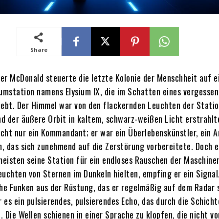
Share
 McDonald steuerte die letzte Kolonie der Menschheit auf e
mstation namens Elysium IX, die im Schatten eines vergesse
bt. Der Himmel war von den flackernden Leuchten der Statio
d der äußere Orbit in kaltem, schwarz-weißen Licht erstrahlt
cht nur ein Kommandant; er war ein Überlebenskünstler, ein Ar
, das sich zunehmend auf die Zerstörung vorbereitete. Doch e
 meisten seine Station für ein endloses Rauschen der Maschine
euchten von Sternen im Dunkeln hielten, empfing er ein Signal
che Funken aus der Rüstung, das er regelmäßig auf dem Radar 
 es ein pulsierendes, pulsierendes Echo, das durch die Schicht
 Die Wellen schienen in einer Sprache zu klopfen, die nicht v