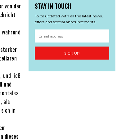
STAY IN TOUCH
r von der
chricht
To be updated with all the latest news,
offers and special announcements.
n, während
 starker
SIGN UP
tellaren
, und ließ
ll und
mentales
, als
sich in
dem
en dieses