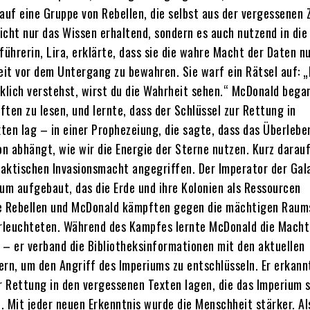
auf eine Gruppe von Rebellen, die selbst aus der vergessenen 
icht nur das Wissen erhaltend, sondern es auch nutzend in die
führerin, Lira, erklärte, dass sie die wahre Macht der Daten n
it vor dem Untergang zu bewahren. Sie warf ein Rätsel auf: 
rklich verstehst, wirst du die Wahrheit sehen.“ McDonald began
ten zu lesen, und lernte, dass der Schlüssel zur Rettung in
ten lag – in einer Prophezeiung, die sagte, dass das Überlebe
n abhängt, wie wir die Energie der Sterne nutzen. Kurz darau
alaktischen Invasionsmacht angegriffen. Der Imperator der Gal
ium aufgebaut, das die Erde und ihre Kolonien als Ressourcen
e Rebellen und McDonald kämpften gegen die mächtigen Raum
erleuchteten. Während des Kampfes lernte McDonald die Macht
 – er verband die Bibliotheksinformationen mit den aktuellen
n, um den Angriff des Imperiums zu entschlüsseln. Er erkann
ur Rettung in den vergessenen Texten lagen, die das Imperium 
. Mit jeder neuen Erkenntnis wurde die Menschheit stärker. Als