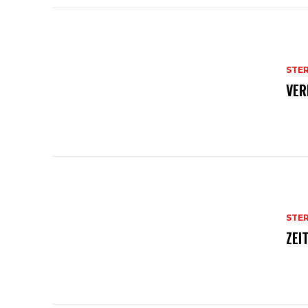
STE
VER
STE
ZEI