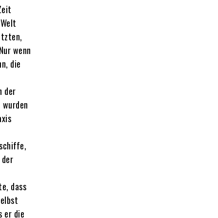
Zeit
 Welt
utzten,
„Nur wenn
n, die
n der
f wurden
axis
schiffe,
 der
te, dass
selbst
 er die