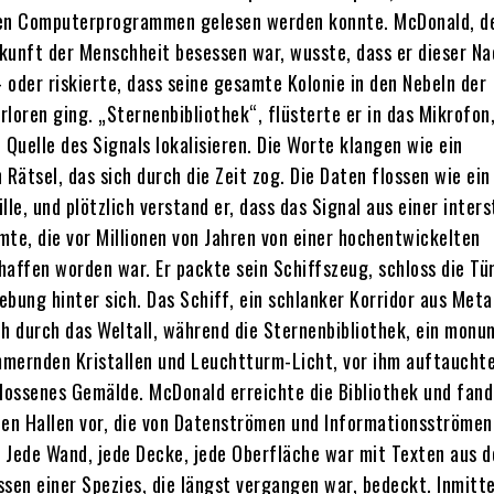
nen Computerprogrammen gelesen werden konnte. McDonald, de
kunft der Menschheit besessen war, wusste, dass er dieser Na
 oder riskierte, dass seine gesamte Kolonie in den Nebeln der
rloren ging. „Sternenbibliothek“, flüsterte er in das Mikrofo
 Quelle des Signals lokalisieren. Die Worte klangen wie ein
 Rätsel, das sich durch die Zeit zog. Die Daten flossen wie ein
rille, und plötzlich verstand er, dass das Signal aus einer inters
mte, die vor Millionen von Jahren von einer hochentwickelten
chaffen worden war. Er packte sein Schiffszeug, schloss die Tür
bung hinter sich. Das Schiff, ein schlanker Korridor aus Meta
ch durch das Weltall, während die Sternenbibliothek, ein monu
mernden Kristallen und Leuchtturm-Licht, vor ihm auftauchte
flossenes Gemälde. McDonald erreichte die Bibliothek und fand 
hen Hallen vor, die von Datenströmen und Informationsströmen
 Jede Wand, jede Decke, jede Oberfläche war mit Texten aus 
ssen einer Spezies, die längst vergangen war, bedeckt. Inmitt