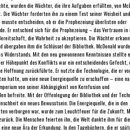
ichte, wurden die Wächter, die ihre Aufgaben erfüllten, von Mc
. Die Wächter forderten ihn zu einem Test seiner Weisheit und
 musste entscheiden, ob er die Prophezeiung überlisten oder
de. Er entschied sich für die Prophezeiung – das Vertrauen in
Bereitschaft, die Wahrheit zu akzeptieren. Die Wächter erkann
d übergaben ihm die Schlüssel der Bibliothek. McDonald wurde
s Widerstands. Mit den neu gewonnenen Kenntnissen stellte e
er Höhepunkt des Konflikts war ein entscheidendes Gefecht, 
ie Hoffnung zurückführte. Er nutzte die Technologie, die er vo
lten hatte, um eine neue Energiequelle zu erschaffen – eine n
 Imperium von seiner Abhängigkeit von Kernfusion und
len befreite. Mit der Offenlegung der Bibliothek und der Tech
nschheit ein neues Bewusstsein. Die Energiequelle, die in den
ten verborgen war, wurde zum Leuchtfeuer für die Zukunft. 
 zurück. Die Menschen feierten ihn, die Welt dankte ihm für di
 eine neue Ära der Erkundung. In den Tagebüchern, die er spät