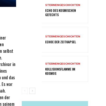
STERNENGESCHICHTEN
ECHO DES KOSMISCHEN
GEFECHTS
iner
STERNENGESCHICHTEN
ECHOE DER ZEITKAPSEL
nen
n selbst
e.
chivar in
STERNENGESCHICHTEN
KOLLISIONSFLAMME IM
ines
KOSMOS
n und das
. Es war
sah.
en der
on seinem