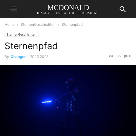
MCDONALD
DISCOVER THE ART OF PUBLISHING
Home
SternenGeschichten
Sternenpfad
SternenGeschichten
Sternenpfad
155
0
By
Changer
-
29.12.2025