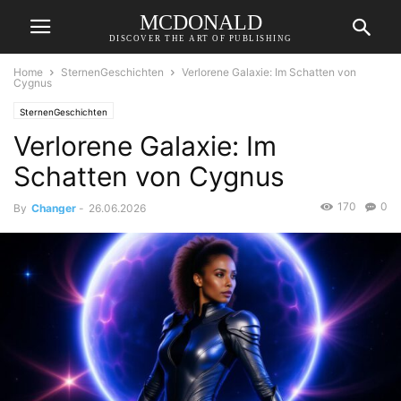
MCDONALD
DISCOVER THE ART OF PUBLISHING
Home
SternenGeschichten
Verlorene Galaxie: Im Schatten von
Cygnus
SternenGeschichten
Verlorene Galaxie: Im
Schatten von Cygnus
170
0
By
Changer
-
26.06.2026