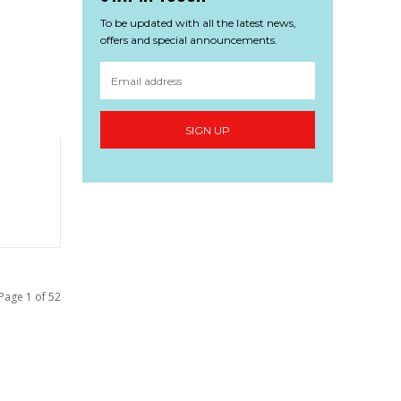
To be updated with all the latest news,
offers and special announcements.
SIGN UP
Page 1 of 52