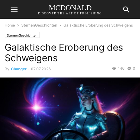
MCDONALD
DISCOVER THE ART OF PUBLISHING
Home
SternenGeschichten
Galaktische Eroberung des Schweigens
SternenGeschichten
Galaktische Eroberung des
Schweigens
146
0
By
Changer
-
07.07.2026