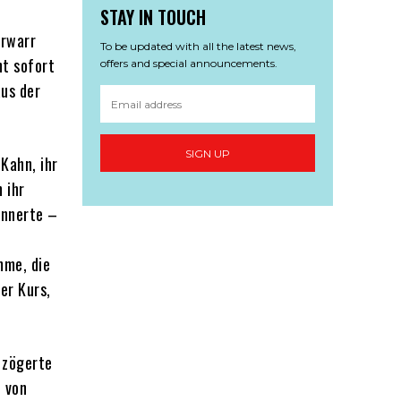
STAY IN TOUCH
rrwarr
To be updated with all the latest news,
ht sofort
offers and special announcements.
aus der
SIGN UP
 Kahn, ihr
 ihr
rinnerte –
mme, die
er Kurs,
, zögerte
e von