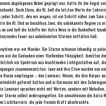
n einem abgelegenen Nebel geprägt war, hatte ihr die Angst vo
henkt. Doch Elena, die KI, ließ die letzten Worte der Lehrerin
n jeder Schritt, den wir wagen, ist ein Schritt näher zum Sinn 
erte die KI. Und so beschloss Jane, die unbekannte Region zu e
 an und ließ die Schiffe der Astra Nova in die Dunkelheit hinab
n tanzendes Feuer aus unbekannten Sternen entfalten ließ.
system war ein Wunder. Die Sterne schienen lebendig zu pulsie
en wie die Gedanken einer fließenden Flüssigkeit. Inmitten di
lötzlich ein Spektrum aus leuchtenden Lichtgestalten auf, die
ngungen zusammensetzten. Jane und ihre Crew wurden von ei
en Rasse empfangen – den Luminari, Wesen, die ihre Körper au
ntenlicht geformt hatten und in Harmonie mit den Schwingun
Die Luminari sprachen nicht mit Worten, sondern mit Melodien, 
r Sterne selbst widerspiegelten. Sie umschlossen die Astra 
en Lichtbarriere, die jede fremde Kraft abschreckte.