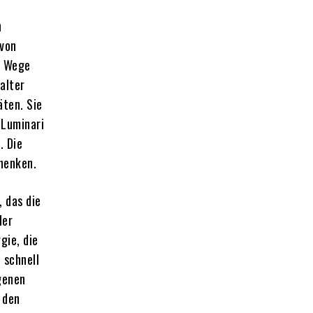
n
 von
m Wege
alter
äten. Sie
 Luminari
. Die
chenken.
 das die
ler
gie, die
 schnell
igenen
 den