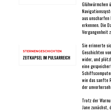
Glühwürmchen übe
Navigationssyste
aus unscharfen 
erkennen. Die Da
Vergangenheit z
Sie erinnerte si
Geschichten von
STERNENGESCHICHTEN
ZEITKAPSEL IM PULSARREICH
wider, und plötz
eine gespeichert
Schiffscomputer 
wie das sanfte 
der unvorhersehb
Trotz der Warnun
Jane zunächst, d