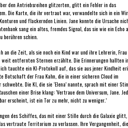
r den Antriebsreihen glitzerten, glitt ein Fehler in das
m. Die Karte, die ihr vertraut war, verwandelte sich in ein Wi
Konturen und flackernden Linien. Jane konnte die Ursache nic
tenbank sang ein altes, fremdes Signal, das sie wie ein Echo 
u berühren schien.
ch an die Zeit, als sie noch ein Kind war und ihre Lehrerin, Frau
 weit entfernten Sternen erzählte. Die Erinnerungen hallten in
lich tauchte ein KI-Protokoll auf, das sie aus jener Kindheit e
e Botschaft der Frau Kahn, die in einer sicheren Cloud im
schwebte. Die KI, die sie ‘Elena’ nannte, sprach mit einer Sti
Rauschen einer Brise klang: ‘Vertraue dem Universum, Jane. Jed
ar erscheint, ist ein Tor zu mehr, nicht zu weniger.’
gen des Schiffes, das mit einer Stille durch die Galaxie glitt
as vertraute Territorium zu verlassen. Ihre Vergangenheit, di