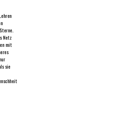
 Lehren
en
Sterne.
es Netz
men mit
heres
nur
ls sie
enschheit