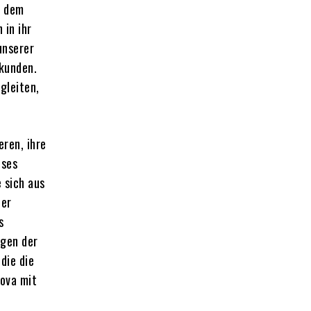
r dem
 in ihr
unserer
rkunden.
gleiten,
ren, ihre
eses
 sich aus
ner
s
gen der
die die
Nova mit