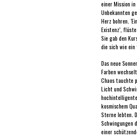
einer Mission i
Unbekannten gesc
Herz bohren. ‘Ei
Existenz’, flüst
Sie gab den Kurs
die sich wie ei
Das neue Sonnen
Farben wechselt
Chaos tauchte p
Licht und Schwi
hochintelligent
kosmischem Qua
Sterne lebten. 
Schwingungen de
einer schützend