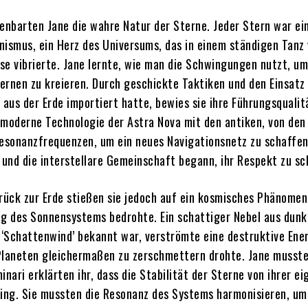
fenbarten Jane die wahre Natur der Sterne. Jeder Stern war ei
nismus, ein Herz des Universums, das in einem ständigen Tanz
se vibrierte. Jane lernte, wie man die Schwingungen nutzt, u
ernen zu kreieren. Durch geschickte Taktiken und den Einsatz 
 aus der Erde importiert hatte, bewies sie ihre Führungsqualit
 moderne Technologie der Astra Nova mit den antiken, von den
sonanzfrequenzen, um ein neues Navigationsnetz zu schaffen
, und die interstellare Gemeinschaft begann, ihr Respekt zu s
ück zur Erde stießen sie jedoch auf ein kosmisches Phänomen,
 des Sonnensystems bedrohte. Ein schattiger Nebel aus dunk
 ‘Schattenwind’ bekannt war, verströmte eine destruktive Ener
Planeten gleichermaßen zu zerschmettern drohte. Jane musste
inari erklärten ihr, dass die Stabilität der Sterne von ihrer e
ng. Sie mussten die Resonanz des Systems harmonisieren, um