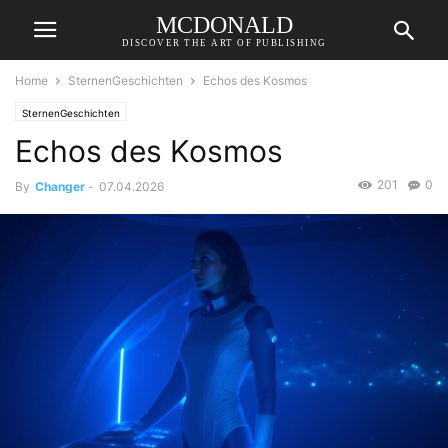
MCDONALD
DISCOVER THE ART OF PUBLISHING
Home
SternenGeschichten
Echos des Kosmos
SternenGeschichten
Echos des Kosmos
201
0
By
Changer
-
07.04.2026