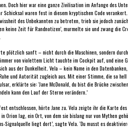
hen. Doch hier war eine ganze Zivilisation im Anfange des Unt
ihr Schicksal waren fest in diesem kryptischen Code verankert.
wissheit des Unbekannten zu betreten, trieb sie jedoch zunäc
ben keine Zeit für Randnotizen’, murmelte sie und zwang die Cr
.
rte plötzlich sanft – nicht durch die Maschinen, sondern durc
himmer von violettem Licht tauchte im Cockpit auf, und eine G
 sich aus der Dunkelheit. Vela – kein Name in den Datenbanken
uhe und Autorität zugleich aus. Mit einer Stimme, die so hell
ulsar, erklärte sie: ‘Jane McDonald, du bist die Brücke zwische
ndeln kann den Lauf der Sterne verändern.’
fest entschlossen, hörte Jane zu. Vela zeigte ihr die Karte des
 in Orion lag, ein Ort, von dem sie bislang nur von Mythen geh
ons‑Signalquelle liegt dort’, sagte Vela. ‘Du musst es deaktivie