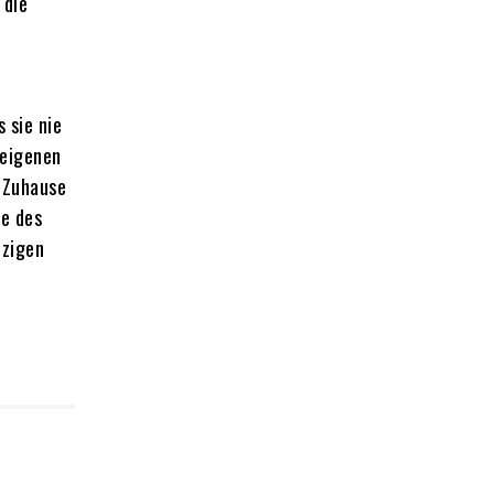
 die
 sie nie
 eigenen
m Zuhause
le des
nzigen