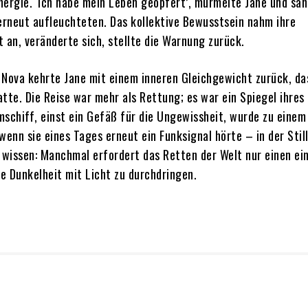
nergie. ‘Ich habe mein Leben geopfert’, murmelte Jane und sah
 erneut aufleuchteten. Das kollektive Bewusstsein nahm ihre
 an, veränderte sich, stellte die Warnung zurück.
 Nova kehrte Jane mit einem inneren Gleichgewicht zurück, das
atte. Die Reise war mehr als Rettung; es war ein Spiegel ihres
mschiff, einst ein Gefäß für die Ungewissheit, wurde zu eine
wenn sie eines Tages erneut ein Funksignal hörte – in der Stil
e wissen: Manchmal erfordert das Retten der Welt nur einen ei
e Dunkelheit mit Licht zu durchdringen.