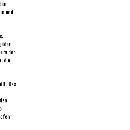
 den
ein und
e.
 jeder
, um den
, die
llt. Das
n
 den
b
iefen