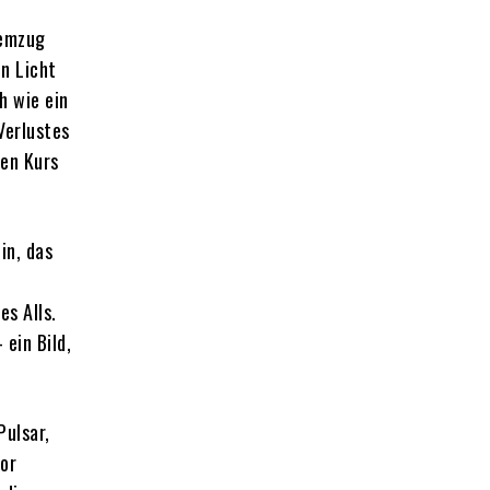
temzug
n Licht
h wie ein
Verlustes
den Kurs
in, das
es Alls.
ein Bild,
Pulsar,
lor