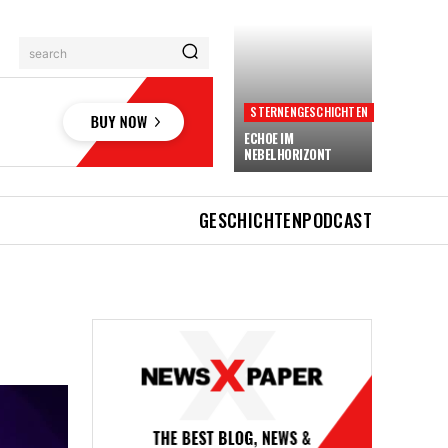
search
STERNENGESCHICHTEN
ECHOE IM
NEBELHORIZONT
GESCHICHTEN
PODCAST