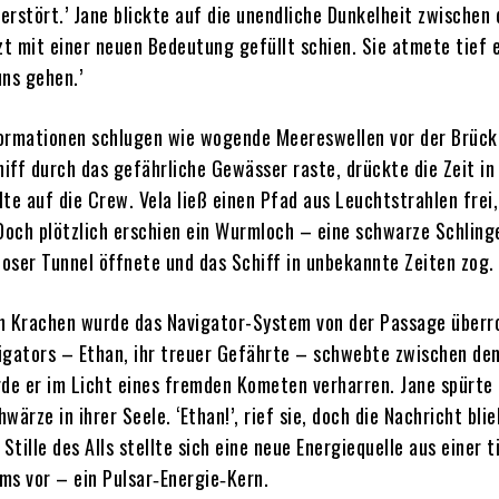
zerstört.’ Jane blickte auf die unendliche Dunkelheit zwischen
zt mit einer neuen Bedeutung gefüllt schien. Sie atmete tief 
uns gehen.’
ormationen schlugen wie wogende Meereswellen vor der Brück
iff durch das gefährliche Gewässer raste, drückte die Zeit in
te auf die Crew. Vela ließ einen Pfad aus Leuchtstrahlen frei
 Doch plötzlich erschien ein Wurmloch – eine schwarze Schlinge
loser Tunnel öffnete und das Schiff in unbekannte Zeiten zog.
n Krachen wurde das Navigator-System von der Passage überro
igators – Ethan, ihr treuer Gefährte – schwebte zwischen de
rde er im Licht eines fremden Kometen verharren. Jane spürte
wärze in ihrer Seele. ‘Ethan!’, rief sie, doch die Nachricht blie
 Stille des Alls stellte sich eine neue Energiequelle aus einer t
ms vor – ein Pulsar‑Energie‑Kern.