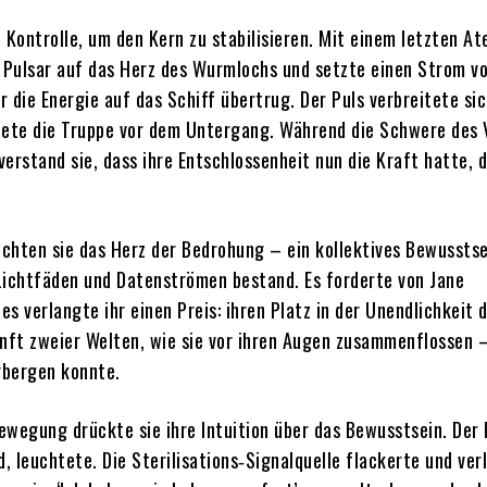
e Kontrolle, um den Kern zu stabilisieren. Mit einem letzten A
n Pulsar auf das Herz des Wurmlochs und setzte einen Strom vo
 die Energie auf das Schiff übertrug. Der Puls verbreitete sic
tete die Truppe vor dem Untergang. Während die Schwere des 
 verstand sie, dass ihre Entschlossenheit nun die Kraft hatte, 
eichten sie das Herz der Bedrohung – ein kollektives Bewusstse
Lichtfäden und Datenströmen bestand. Es forderte von Jane
 es verlangte ihr einen Preis: ihren Platz in der Unendlichkeit d
unft zweier Welten, wie sie vor ihren Augen zusammenflossen – 
erbergen konnte.
ewegung drückte sie ihre Intuition über das Bewusstsein. Der 
d, leuchtete. Die Sterilisations‑Signalquelle flackerte und ver