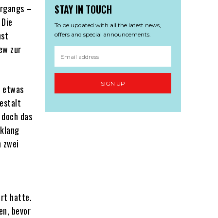
ergangs –
STAY IN TOUCH
 Die
To be updated with all the latest news,
hst
offers and special announcements.
ew zur
SIGN UP
h etwas
estalt
, doch das
 klang
n zwei
ört hatte.
ren, bevor