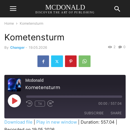
MCDONALD
DISCOVER THE ART OF PUBLISHING
Home
Kometensturm
Kometensturm
2
0
By
Changer
-
19.05.2026
Mcdonald
Kometensturm
Play
1x
00:00
/
557.04
Episode
SUBSCRIBE
SHARE
Download file
|
Play in new window
|
Duration: 557.04
|
Recorded on 19.05.2026