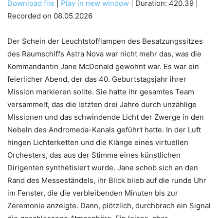
Download file
|
Play in new window
|
Duration: 420.39
|
Recorded on 08.05.2026
SHARE
RSS FEED
LINK
Der Schein der Leuchtstofflampen des Besatzungssitzes
des Raumschiffs Astra Nova war nicht mehr das, was die
Kommandantin Jane McDonald gewohnt war. Es war ein
feierlicher Abend, der das 40. Geburtstagsjahr ihrer
EMBED
Mission markieren sollte. Sie hatte ihr gesamtes Team
versammelt, das die letzten drei Jahre durch unzählige
Missionen und das schwindende Licht der Zwerge in den
Nebeln des Andromeda-Kanals geführt hatte. In der Luft
hingen Lichterketten und die Klänge eines virtuellen
Orchesters, das aus der Stimme eines künstlichen
Dirigenten synthetisiert wurde. Jane schob sich an den
Rand des Messeständels, ihr Blick blieb auf die runde Uhr
im Fenster, die die verbleibenden Minuten bis zur
Zeremonie anzeigte. Dann, plötzlich, durchbrach ein Signal