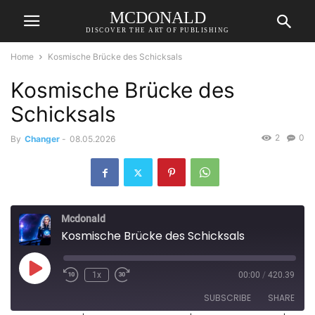
MCDONALD
DISCOVER THE ART OF PUBLISHING
Home
Kosmische Brücke des Schicksals
Kosmische Brücke des
Schicksals
2
0
By
Changer
-
08.05.2026
Mcdonald
Kosmische Brücke des Schicksals
Play
1x
00:00
/
420.39
Episode
SUBSCRIBE
SHARE