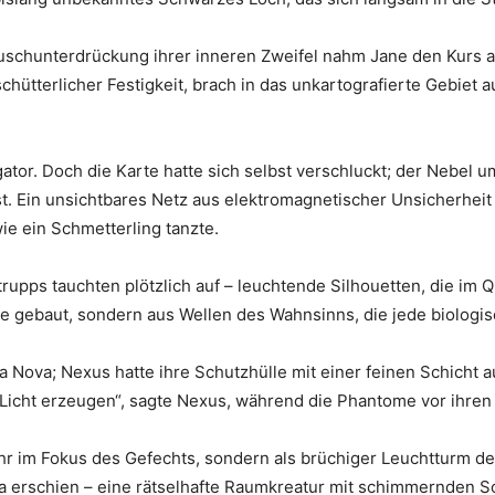
schunterdrückung ihrer inneren Zweifel nahm Jane den Kurs au
schütterlicher Festigkeit, brach in das unkartografierte Gebiet a
igator. Doch die Karte hatte sich selbst verschluckt; der Nebel
st. Ein unsichtbares Netz aus elektromagnetischer Unsicherhei
e ein Schmetterling tanzte.
trupps tauchten plötzlich auf – leuchtende Silhouetten, die im
e gebaut, sondern aus Wellen des Wahnsinns, die jede biologis
ra Nova; Nexus hatte ihre Schutzhülle mit einer feinen Schicht
Licht erzeugen“, sagte Nexus, während die Phantome vor ihre
r im Fokus des Gefechts, sondern als brüchiger Leuchtturm der
yra erschien – eine rätselhafte Raumkreatur mit schimmernden