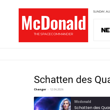
McDonald
SUNDAY, AUG
THE SPACECOMMANDER
GESCHICHTEN
PODCAST
MORE
Schatten des Q
Changer
-
12.06.2026
Mcdonald
Schatten des Qu