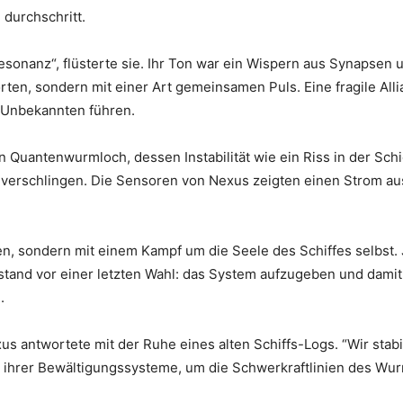
 durchschritt.
esonanz“, flüsterte sie. Ihr Ton war ein Wispern aus Synapse
Worten, sondern mit einer Art gemeinsamen Puls. Eine fragile A
 Unbekannten führen.
 Quantenwurmloch, dessen Instabilität wie ein Riss in der Schic
u verschlingen. Die Sensoren von Nexus zeigten einen Strom au
n, sondern mit einem Kampf um die Seele des Schiffes selbst. 
and vor einer letzten Wahl: das System aufzugeben und damit ih
.
exus antwortete mit der Ruhe eines alten Schiffs-Logs. “Wir sta
il ihrer Bewältigungssysteme, um die Schwerkraftlinien des Wu