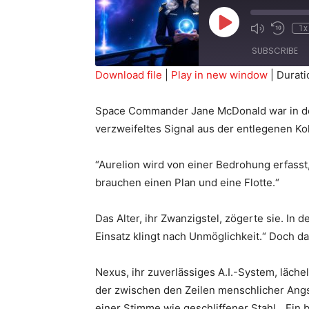
Play
1x
Episode
SUBSCRIBE
Download file
|
Play in new window
|
Durati
SHARE
RSS FEED
Space Commander Jane McDonald war in den 
LINK
verzweifeltes Signal aus der entlegenen Ko
“Aurelion wird von einer Bedrohung erfasst
brauchen einen Plan und eine Flotte.“
EMBED
Das Alter, ihr Zwanzigstel, zögerte sie. 
Einsatz klingt nach Unmöglichkeit.“ Doch d
Nexus, ihr zuverlässiges A.I.-System, läche
der zwischen den Zeilen menschlicher Angst
einer Stimme wie geschliffener Stahl. „Ein 