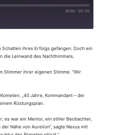
00:00
/
391.93
Schatten ihres Erfolgs gefangen. Doch ein
 an die Leinwand des Nachthimmels.
 im Stimmer ihrer eigenen Stimme. “Wir
e Kometen: „40 Jahre, Kommandant – der
f einem Rüstungsplan.
; es war ein Mentor, ein stiller Beobachter,
 der Nähe von Aurelion“, sagte Nexus mit
ruktur des Planeten stürzt.“