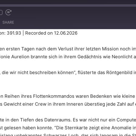
SHARE
on: 391.93
|
Recorded on 12.06.2026
ersten Tagen nach dem Verlust ihrer letzten Mission noch im 
lonie Aurelion brannte sich in ihrem Gedächtnis wie Neonlicht
, die wir nicht beschreiben können”, flüsterte das Röntgenbild
In den Reihen ihres Flottenkommandos waren Bedenken wie klein
as Gewicht einer Crew in ihrem Inneren überstieg jede Zahl au
lte in den Tiefen des Datenraums. Es war nicht nur ein Computer
 gelesen haben konnte. “Die Sternkarte zeigt eine Anomalie in
bislang unbekanntes Schwarzes Loch, das sich langsam in die St