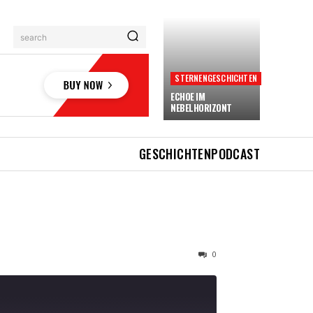
search
STERNENGESCHICHTEN
ECHOE IM
NEBELHORIZONT
GESCHICHTEN
PODCAST
0