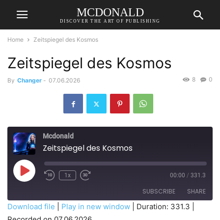
MCDONALD
DISCOVER THE ART OF PUBLISHING
Home
Zeitspiegel des Kosmos
Zeitspiegel des Kosmos
8
0
By
Changer
-
07.06.2026
Mcdonald
Zeitspiegel des Kosmos
Play
1x
00:00
/
331.3
Episode
SUBSCRIBE
SHARE
Download file
|
Play in new window
|
Duration: 331.3
|
Recorded on 07.06.2026