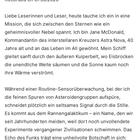
SHARE
RSS FEED
LINK
Liebe Leserinnen und Leser, heute tauche ich ein in eine
Mission, die sich zwischen den Sternen wie ein
geheimnisvoller Nebel spannt. Ich bin Jane McDonald,
Kommandantin des interstellaren Kreuzers Astra Nova, 40
EMBED
Jahre alt und an das Leben im All gewöhnt. Mein Schiff
gleitet sanft durch den äußeren Kuiperbelt, wo Eisbrocken
die unendliche Weite säumen und die Sonne kaum noch
ihre Wärme verströmt.
Während einer Routine-Sensorüberwachung, bei der ich
die feinen Spuren von Asteroidengruppen aufspüre,
schneidet plötzlich ein seltsames Signal durch die Stille.
Es kommt aus dem Rannengalaktikum – ein Name, den wir
seit Jahrhunderten meiden, weil dort noch unvollendete
Experimente vergangener Zivilisationen schwimmen. Das
Echo des Funks trägt eine unheilvolle Botschaft in sich: