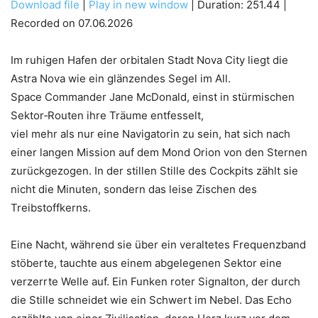
Download file
|
Play in new window
|
Duration: 251.44
|
Recorded on 07.06.2026
SHARE
RSS FEED
LINK
Im ruhigen Hafen der orbitalen Stadt Nova City liegt die
Astra Nova wie ein glänzendes Segel im All.
Space Commander Jane McDonald, einst in stürmischen
Sektor‑Routen ihre Träume entfesselt,
EMBED
viel mehr als nur eine Navigatorin zu sein, hat sich nach
einer langen Mission auf dem Mond Orion von den Sternen
zurückgezogen. In der stillen Stille des Cockpits zählt sie
nicht die Minuten, sondern das leise Zischen des
Treibstoffkerns.
Eine Nacht, während sie über ein veraltetes Frequenzband
stöberte, tauchte aus einem abgelegenen Sektor eine
verzerrte Welle auf. Ein Funken roter Signalton, der durch
die Stille schneidet wie ein Schwert im Nebel. Das Echo