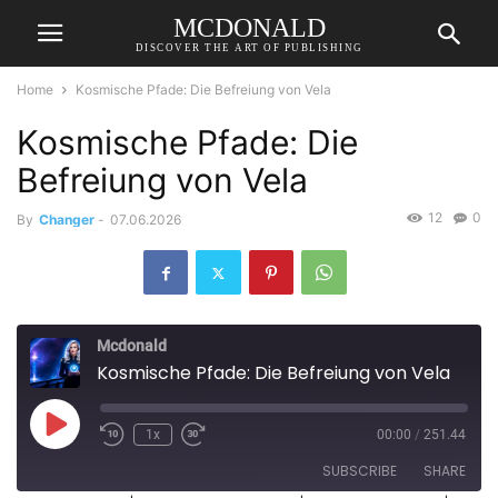
MCDONALD
DISCOVER THE ART OF PUBLISHING
Home
Kosmische Pfade: Die Befreiung von Vela
Kosmische Pfade: Die
Befreiung von Vela
12
0
By
Changer
-
07.06.2026
Mcdonald
Kosmische Pfade: Die Befreiung von Vela
Play
1x
00:00
/
251.44
Episode
SUBSCRIBE
SHARE