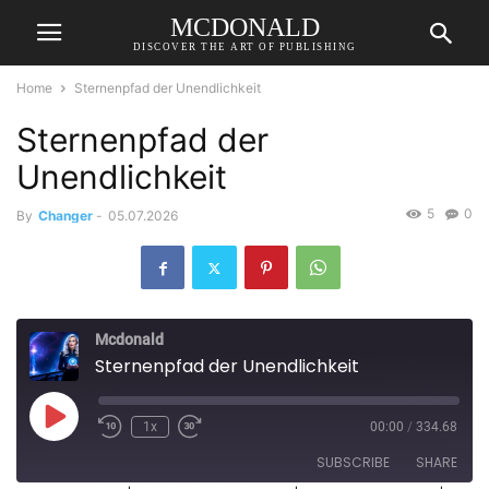
MCDONALD
DISCOVER THE ART OF PUBLISHING
Home
Sternenpfad der Unendlichkeit
Sternenpfad der
Unendlichkeit
5
0
By
Changer
-
05.07.2026
Mcdonald
Sternenpfad der Unendlichkeit
Play
1x
00:00
/
334.68
Episode
SUBSCRIBE
SHARE