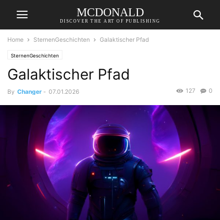
MCDONALD
DISCOVER THE ART OF PUBLISHING
Home
SternenGeschichten
Galaktischer Pfad
SternenGeschichten
Galaktischer Pfad
127
0
By
Changer
-
07.01.2026