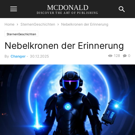
MCDONALD
DISCOVER THE ART OF PUBLISHING
Home
SternenGeschichten
Nebelkronen der Erinnerung
SternenGeschichten
Nebelkronen der Erinnerung
128
0
By
Changer
-
30.12.2025