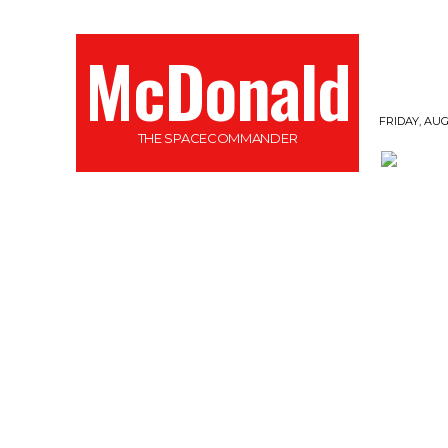
McDonald
FRIDAY, AUG
THE SPACECOMMANDER
GESCHICHTEN
PODCAST
MORE