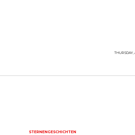
McDonald
THURSDAY, 
THE SPACECOMMANDER
GESCHICHTEN
PODCAST
MORE
STERNENGESCHICHTEN