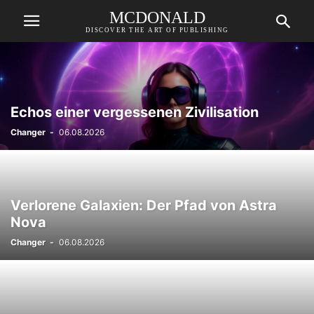
MCDONALD
DISCOVER THE ART OF PUBLISHING
Echos einer vergessenen Zivilisation
Changer
-
06.08.2026
Verlorene Galaxien: Der Pfad von Astra
Nova
Changer
-
06.08.2026